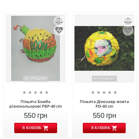
ХІТ ПРОДАЖУ
ХІТ ПРОДАЖУ
Піньята Бомба
Піньята Дінозавр жовта
різнокольорові PBР-40 cm
PD-40 cm
550
грн
550
грн
В КОШИК
В КОШИК