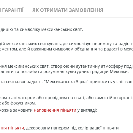
 ГАРАНТІЇ
ЯК ОТРИМАТИ ЗАМОВЛЕННЯ
адицію та символіку мексиканських свят.
ій мексиканських святкувань, де символізує перемогу та радість 
ментом, але й важливим символом об’єднання та радості в мекс
ення мексиканських свят, створюючи аутентичну атмосферу події
вітити та поглибити розуміння культурних традицій Мексики.
а святкової радості. "Мексиканська Зірка" приносить у світ ваш
зом з аніматором або провідним на святі, або самостійно орган
 або фокусником.
 можна замовити
наповнення піньяти
у вигляді:
ння піньяти
, декоровану папером під колір вашої піньяти