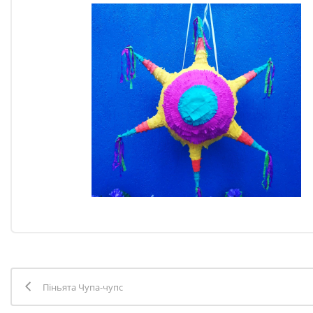
Піньята Чупа-чупс