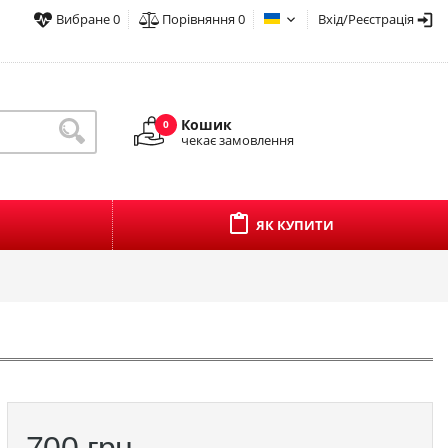
Вибране
0
Порівняння
0
Вхід/Реєстрація
Кошик
0
чекає замовлення
ЯК КУПИТИ
700
грн