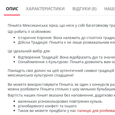
ОПИС
ХАРАКТЕРИСТИКИ
ВІДГУКИ
(0)
НАШІ
Піньята Мексиканська зірка, що несе у собі багатовікову тр
Що робить її особливою:
Історичне Коріння: Вона належить до столітніх традиц
Дійсна Традиція: Піньята є не лише розважальним еле
Це ідеальний вибір для:
Відтворення Традицій: Вона відобразить дух та знач
Ознайомлення з Культурою: Піньята дозволить вам ос
Покладіть свої долоні на цей аутентичний символ традицій т
мексиканської культурної спадщини!
Ви можете використовувати Піньята, як один з конкурсів ра
можна розбивати Піньята спільно з шоу мильних бульбашок
Вартість наших піньят вказана без наповнення, додатково
маленьких різнокольорових повітряних кульок,
різнобарвного конфеті та іншого
Також ви можете придбати у нас
палицю для розбива