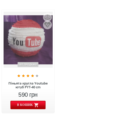
ХІТ ПРОДАЖУ
Піньята кругла Youtube
ютуб PYT-40 cm
590
грн
В КОШИК