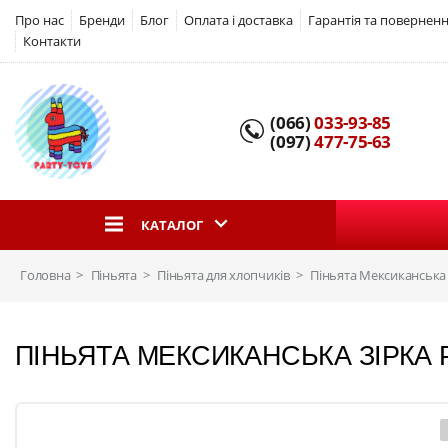
Про нас
Бренди
Блог
Оплата і доставка
Гарантія та повернен
Контакти
(066)
033-93-85
(097)
477-75-63
КАТАЛОГ
Головна
Піньята
Піньята для хлопчиків
Піньята Мексиканська 
ПІНЬЯТА МЕКСИКАНСЬКА ЗІРКА 