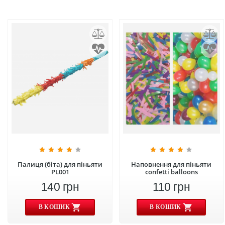
Палиця (біта) для піньяти
Наповнення для піньяти
PL001
confetti balloons
140
грн
110
грн
В КОШИК
В КОШИК