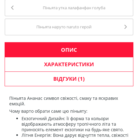
Піньята утка лалафанфан голуба
Піньята наруто naruto герой
ОПИС
ХАРАКТЕРИСТИКИ
ВІДГУКИ
(1)
Піньята Ананас символ свіжості, смаку та яскравих
емоцій.
Чому варто обрати саме цю піньяту:
Екзотичний Дизайн: Її форма та кольори
відображають атмосферу тропічного літа та
приносять елемент екзотики на будь-яке свято.
Літня Енергія: Вона дарує відчуття тепла, свіжості