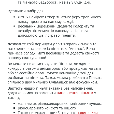
та літнього бадьорості, навіть у будні дні.
Ідеальний вибір для:
Літніх Вечірок: Створіть атмосферу тропічного
пляжу просто на вашому заході.
Весільних Церемоній: Додайте колориту та
незабутніх моментів вашому весіллю за
допомогою цієї яскравої піньяти.
Дозвольте собі поринути у світ яскравих смаків та
натхнення літа разом із піньятою "Ананас". Вона
принесе солодкі миті веселощів та додасть свіжості
вашому святкуванню!
Ви можете використовувати Піньята, як один з
конкурсів разом з аніматором або провідним на святі,
або самостійно організувати компанію дітей для
розбивання піньята. Також можна розбивати Піньята
спільно з шоу мильних бульбашок або фокусником.
Вартість наших піньят вказана без наповнення,
додатково можна замовити
наповнення піньяти
у
вигляді:
маленьких різнокольорових повітряних кульок,
різнобарвного конфеті та іншого
Також ви можете придбати у нас
палицю для