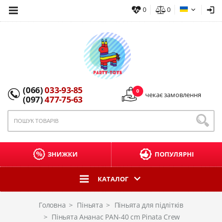
0
0
(066)
033-93-85
0
чекає замовлення
(097)
477-75-63
ЗНИЖКИ
ПОПУЛЯРНІ
КАТАЛОГ
Головна
Піньята
Піньята для підлітків
Піньята Ананас PAN-40 cm Pinata Crew