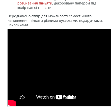
розбивання піньяти
, декоровану папером під
колір вашої піньяти
Передбачено отвір для можливості самостійного
наповнення піньяти різними цукерками, подарунками,
наклейками