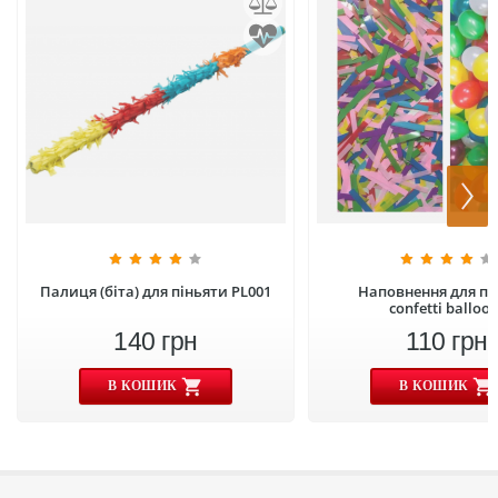
Палиця (біта) для піньяти PL001
Наповнення для пі
confetti balloo
140
грн
110
грн
В КОШИК
В КОШИК