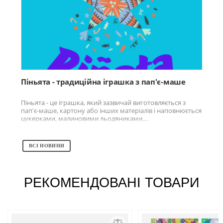
Піньята - традиційна іграшка з пап'є-маше
Піньята - це іграшка, який зазвичай виготовляється з
пап'є-маше, картону або інших матеріалів і наповнюється
цукерками, малиновими льодяниками,...
ВСІ НОВИНИ
РЕКОМЕНДОВАНІ ТОВАРИ