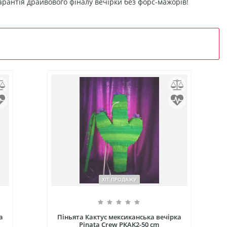
гарантія драйвового фіналу вечірки без форс-мажорів!
ХІТ ПРОДАЖУ
a
Піньята Кактус мексиканська вечірка
Pinata Crew РKAK2-50 cm