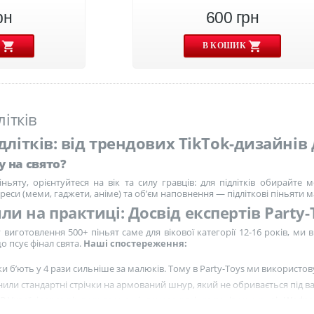
рн
600
грн
К
В КОШИК
літків
ідлітків: від трендових TikTok-дизайні
у на свято?
ьяту, орієнтуйтеся на вік та силу гравців: для підлітків обирайте 
реси (меми, гаджети, аніме) та об’єм наповнення — підліткові піньяти м
и на практиці: Досвід експертів Party-
 виготовлення 500+ піньят саме для вікової категорії 12-16 років, ми 
о псує фінал свята.
Наші спостереження:
ки б’ють у 4 рази сильніше за малюків. Тому в Party-Toys ми використ
или стандартні стрічки на армований шнур, який не обривається під в
В Україні зараз пік популярності «гендер-паті» та вечірок у стилі «Wed
ю під ці запити.