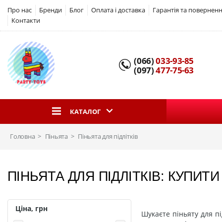
Про нас
Бренди
Блог
Оплата і доставка
Гарантія та повернен
Контакти
(066)
033-93-85
(097)
477-75-63
КАТАЛОГ
Головна
Піньята
Піньята для підлітків
ПІНЬЯТА ДЛЯ ПІДЛІТКІВ: КУПИТ
Ціна, грн
Шукаєте піньяту для п