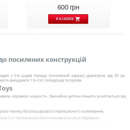
600
грн
В КОШИК
в до посилених конструкцій
моделі з 5-6 шарів паперу (посилений каркас) діаметром від 50 см.
ають вміщувати 1.5–3 кг солодощів та призів.
Toys
вивели «правило міцності». Звичайна дитяча піньята розлітається від
овуємо техніку багатошарового перехресного склеювання.
агою 2 кг наповнення при інтенсивному розгойдуванні.
nesday» або «Roblox» серед тінейджерів — ми адаптували палітру