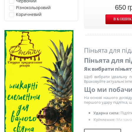
Червоний
650
г
Різнокольоровий
Коричневий
В КОШИ
Піньята для під
Піньята для п
Як вибрати піньят
Щоб вибрати ідеальну пін
Враховуйте актуальні інте
Що ми побачил
На основі нашого досвіду
першого удару підлітка, щ
Ударна сила:
Підліт
Кріплення:
Ми замін
Локальний нюанс:
кольорів паперу тиш’