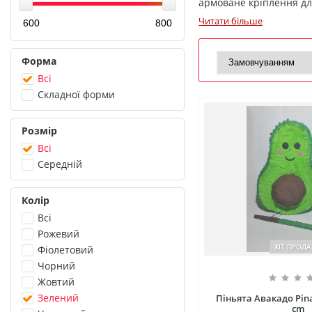
армоване кріплення для
Читати більше
Форма
Всі
Складної форми
Розмір
Всі
Середній
Колір
Всі
Рожевий
ХІТ ПРОД
Фіолетовий
Чорний
Жовтий
Зелений
Піньята Авакадо Pin
cm