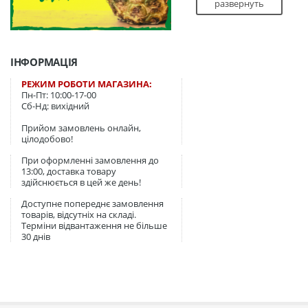
развернуть
Порівняння вар
ІНФОРМАЦІЯ
Характеристика
РЕЖИМ РОБОТИ МАГАЗИНА:
Пн-Пт: 10:00-17-00
Кількість шарів
Сб-Нд: вихідний
Витривалість
Прийом замовлень онлайн,
цілодобово!
Матеріал декору
При оформленні замовлення до
13:00, доставка товару
Макс. вага конфеті
здійснюється в цей же день!
Доступне попереднє замовлення
Чому підлітки
товарів, відсутніх на складі.
Терміни відвантаження не більше
1. Трендовий візу
30 днів
Ми не робимо «дитячих» с
логотипи популярних бренд
2. Технологія "Lon
Ми протестували щільніст