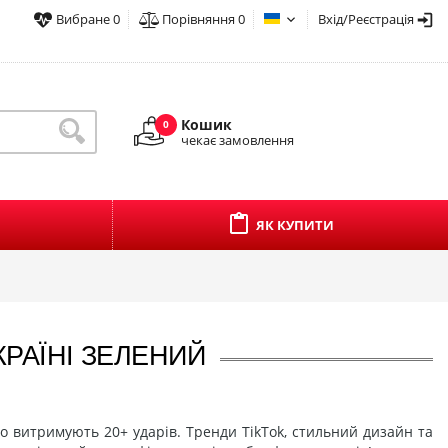
Вибране
0
Порівняння
0
Вхід/Реєстрація
Кошик
0
чекає замовлення
ЯК КУПИТИ
КРАЇНІ ЗЕЛЕНИЙ
що витримують 20+ ударів. Тренди TikTok, стильний дизайн та